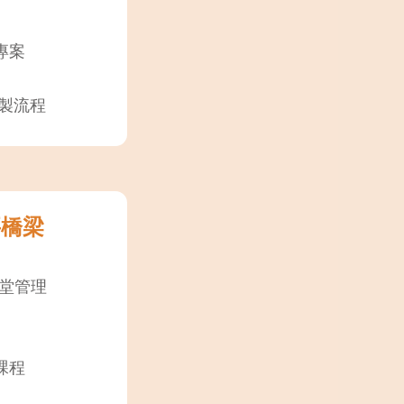
專案
 錄製流程
要橋梁
課堂管理
課程