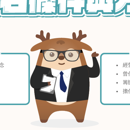
理念
經
曾
籌
擔