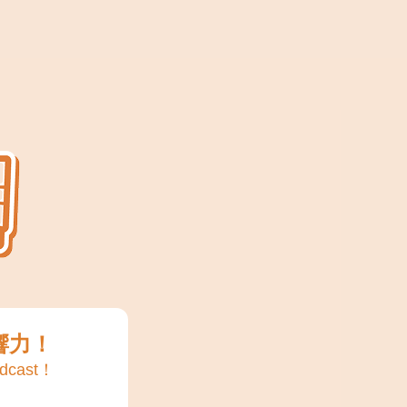
響力！
cast！